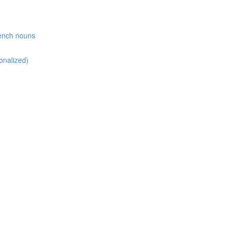
rench nouns
nalized)